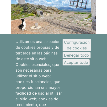
Previous
Next
Utilizamos una selección
Configuración
de cookies propias y de
de cookies
Si quieres beneficiarte de las mejores
terceros en las páginas
Denegar todo
ofertas, envíanos un email a
de este sitio web:
Aceptar todo
info@oncemolinos.com
y estaremos
Cookies esenciales, que
son necesarias para
encantados de ayudarte.
utilizar el sitio web;
cookies funcionales, que
proporcionan una mayor
facilidad de uso al utilizar
Apartamentos
el sitio web; cookies de
rendimiento, que