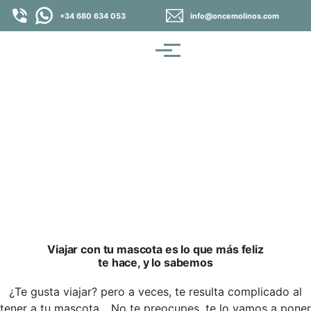
Pasar al contenido principal
+34 680 634 053
info@oncemolinos.com
Menú
Viaja con tu mascota
Viajar con tu mascota es lo que más feliz
te hace, y lo sabemos
¿Te gusta viajar? pero a veces, te resulta complicado al
tener a tu mascota... No te preocupes, te lo vamos a poner