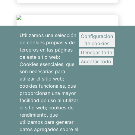
Viaja con tu mascota
Utilizamos una selección
Configuración
de cookies propias y de
Viajar con tu mascota es lo que más feliz
de cookies
terceros en las páginas
te hace, y lo sabemos
Denegar todo
de este sitio web:
Aceptar todo
Cookies esenciales, que
son necesarias para
utilizar el sitio web;
cookies funcionales, que
proporcionan una mayor
facilidad de uso al utilizar
Apartamentos
el sitio web; cookies de
rendimiento, que
Otros
utilizamos para generar
alojamientos
datos agregados sobre el