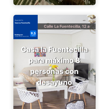
Calle La Fuentecilla, 12 a
Casa la Fuentecilla
para máximo 8
personas con
desayuno