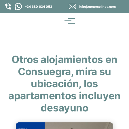
Pasar al contenido principal
+34 680 634 053
info@oncemolinos.com
Menú
Otros alojamientos en
Consuegra, mira su
ubicación, los
apartamentos incluyen
desayuno