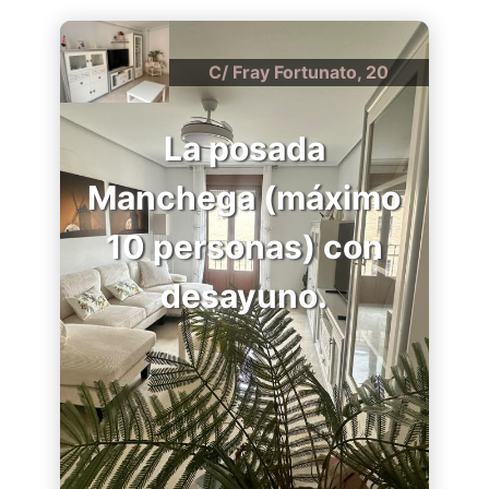
C/ Fray Fortunato, 20
La posada
Manchega (máximo
10 personas) con
desayuno.